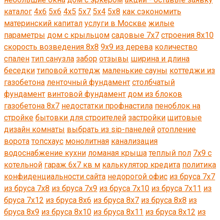
каталог
4х6
5х6
4х5
5х7
5х4
5х8
как сэкономить
материнский капитал
услуги в Москве
жилые
параметры
дом с крыльцом
садовые 7х7
строения 8х10
скорость возведения 8x8
9х9 из дерева
количество
спален
тип санузла
забор
отзывы
ширина и длина
беседки
типовой коттедж
маленькие сауны
коттеджи из
газобетона
ленточный фундамент
столбчатый
фундамент
винтовой фундамент
дом из блоков
газобетона 8х7
недостатки профнастила
пеноблок на
стройке
бытовки для строителей
застройки
щитовые
дизайн комнаты
выбрать из sip-панелей
отопление
ворота
топсхаус
монолитная
канализация
водоснабжение кухни
ломаная крыша
теплый пол
7х9 с
котельной
гараж 6х7 кв м
калькулятор кредита
политика
конфиденциальности сайта
недорогой офис
из бруса 7x7
из бруса 7х8
из бруса 7x9
из бруса 7х10
из бруса 7х11
из
бруса 7x12
из бруса 8х6
из бруса 8x7
из бруса 8х8
из
бруса 8x9
из бруса 8x10
из бруса 8х11
из бруса 8х12
из