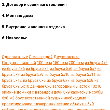
3. Договор и сроки изготовления
4. Монтаж дома
5. Внутренне и внешняя отделка
6. Новоселье
Одноэтажные
С мансардой
Двухэтажные
Полутораэтажный
100кв.м
150кв.м
200кв.м
из бруса 4x5
из бруса 4x6
из бруса 5x5
из бруса 5x6
из бруса 5x7
из
бруса 5x8
из бруса 5х9
из бруса 5х10
из бруса 5х11
из
бруса 5х12
из бруса 6x6
из бруса 6x7
из бруса 6x8
из
бруса 6x9
6x10
дачные 6х6
загородный участок 10х10
зимние домики c верандой
дачи 8х9
каркасные срубы
6х8 м2
брус естественной сушки
необходимо
проектирование планировки
летние объекты 6х9
небольшие окна
дом с эркером
акции - оставьте заявку